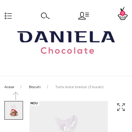
0
Acasa
Biscuiti
Turta dulce braduti (3 bucati)
NOU